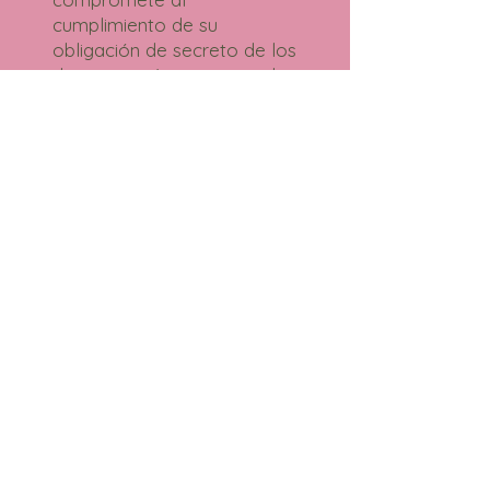
cumplimiento de su
obligación de secreto de los
datos a carácter personal y
de su deber de tratarlos con
confidencialidad, y adoptará,
a estos efectos, las medidas
precisas para evitar su
alteración, perdida o
tratamiento no autorizado,
habida cuenta en todo
momento del estado de la
tecnología.
El cliente responderá, en
cualquier caso, de la
veracidad de los datos
facilitados, reservándose
Decorazión, el derecho a
excluir de los servicios a
todo usuario registrado que