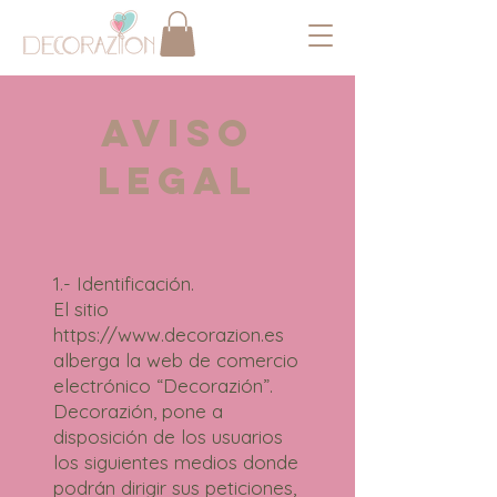
AVISO
LEGAL
1.- Identificación.
El sitio
https://www.decorazion.es
alberga la web de comercio
electrónico “Decorazión”.
Decorazión, pone a
disposición de los usuarios
los siguientes medios donde
podrán dirigir sus peticiones,