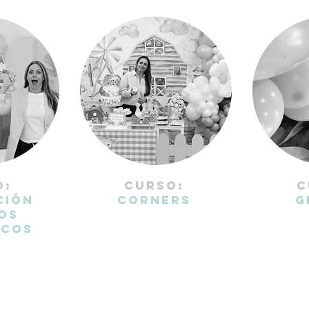
O:
CURSO:
C
CIÓN
Corners
G
OS
ICOS